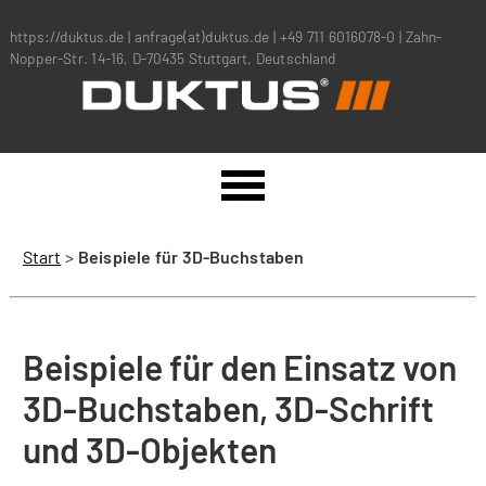
https://duktus.de
|
anfrage(at)duktus.de
|
+49 711 6016078-0
|
Zahn-
Nopper-Str. 14-16, D-70435 Stuttgart, Deutschland
Start
>
Beispiele für 3D-Buchstaben
Beispiele für den Einsatz von
3D-Buchstaben, 3D-Schrift
und 3D-Objekten