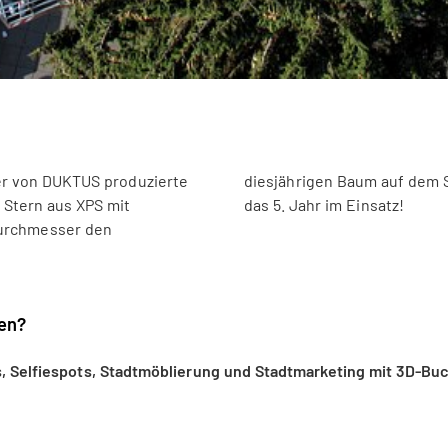
er von DUKTUS produzierte
terfest ist er nun bereits
 Stern aus XPS mit
das 5. Jahr im Einsatz!
Durchmesser den
ien?
ts, Selfiespots, Stadtmöblierung und Stadtmarketing mit 3D-B