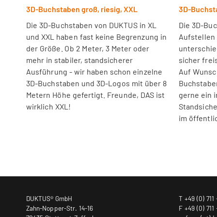
3D-Buchstaben groß, riesig, XXL
3D-Buchsta
Die 3D-Buchstaben von DUKTUS in XL
Die 3D-Bu
und XXL haben fast keine Begrenzung in
Aufstellen
der Größe. Ob 2 Meter, 3 Meter oder
unterschie
mehr in stabiler, standsicherer
sicher fre
Ausführung - wir haben schon einzelne
Auf Wunsc
3D-Buchstaben und 3D-Logos mit über 8
Buchstaben
Metern Höhe gefertigt. Freunde, DAS ist
gerne ein i
wirklich XXL!
Standsiche
im öffentl
DUKTUS® GmbH
T +49 (0) 711 
Zahn-Nopper-Str. 14-16
F +49 (0) 711 