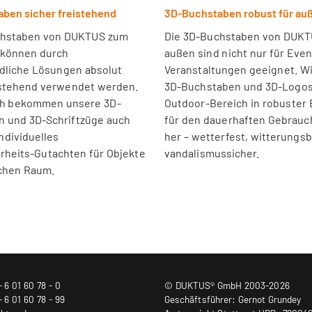
ben sicher freistehend
3D-Buchstaben robust für au
chstaben von DUKTUS zum
Die 3D-Buchstaben von DUKT
 können durch
außen sind nicht nur für Eve
dliche Lösungen absolut
Veranstaltungen geeignet. Wi
istehend verwendet werden.
3D-Buchstaben und 3D-Logos
h bekommen unsere 3D-
Outdoor-Bereich in robuster
 und 3D-Schriftzüge auch
für den dauerhaften Gebrauc
ndividuelles
her – wetterfest, witterungs
rheits-Gutachten für Objekte
vandalismussicher.
ichen Raum.
- 6 01 60 78 - 0
© DUKTUS® GmbH 2003-2026
- 6 01 60 78 - 99
Geschäftsführer: Gernot Grundey