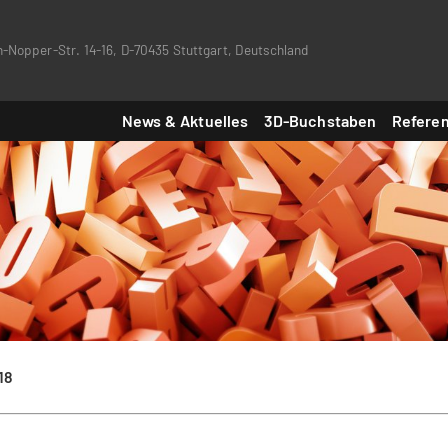
-Nopper-Str. 14-16, D-70435 Stuttgart, Deutschland
News & Aktuelles
3D-Buchstaben
Refere
.18