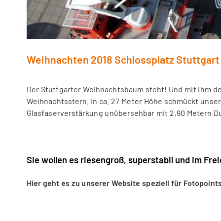
Weihnachten 2018 Schlossplatz Stuttgart
Der Stuttgarter Weihnachtsbaum steht! Und mit ihm d
diesjährigen Baum auf dem Schlossplatz. Wind- und Wet
Weihnachtsstern. In ca. 27 Meter Höhe schmückt unser
Glasfaserverstärkung unübersehbar mit 2,90 Metern 
Sie wollen es riesengroß, superstabil und im Fre
Hier geht es zu unserer Website speziell für Fotopoin