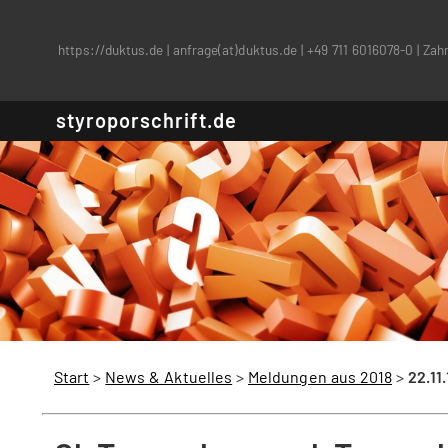
https://duktus.de
|
anfrage(at)duktus.de
|
+49 711 6016078-0
|
Zahn
styroporschrift.de
Start
>
News & Aktuelles
>
Meldungen aus 2018
>
22.11