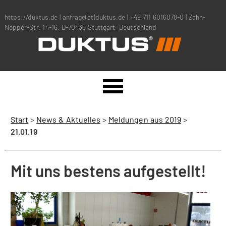
https://duktus.de
|
anfrage(at)duktus.de
|
+49 711 6016078-0
|
Zahn-
Nopper-Str. 14-16, D-70435 Stuttgart, Deutschland
Start
>
News & Aktuelles
>
Meldungen aus 2019
>
21.01.19
Mit uns bestens aufgestellt!