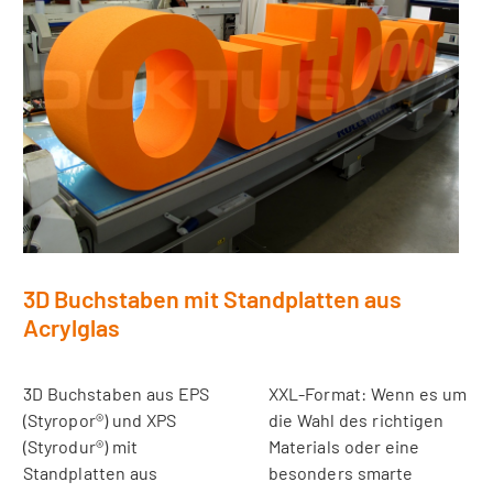
3D Buchstaben mit Standplatten aus
Acrylglas
3D Buchstaben aus EPS
XXL-Format: Wenn es um
(Styropor®) und XPS
die Wahl des richtigen
(Styrodur®) mit
Materials oder eine
Standplatten aus
besonders smarte