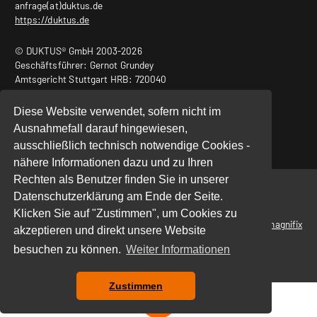
anfrage(at)duktus.de
https://duktus.de
© DUKTUS® GmbH 2003-2026
Geschäftsführer: Gernot Grundey
Amtsgericht Stuttgart HRB: 720040
USt.-ID Nr.: DE240932011
Diese Website verwendet, sofern nicht im
Ausnahmefall darauf hingewiesen,
ausschließlich technisch notwendige Cookies -
nähere Informationen dazu und zu Ihren
Rechten als Benutzer finden Sie in unserer
Start
|
Datenschutz
|
Impressum
Datenschutzerklärung am Ende der Seite.
Klicken Sie auf "Zustimmen", um Cookies zu
powered by
magnifix
akzeptieren und direkt unsere Website
besuchen zu können.
Weiter Informationen
Zustimmen