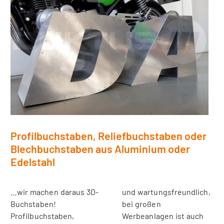
Profilbuchstaben, Reliefbuchstaben oder
Blechbuchstaben aus Aluminium oder
Edelstahl
…wir machen daraus 3D-
und wartungsfreundlich,
Buchstaben!
bei großen
Profilbuchstaben,
Werbeanlagen ist auch