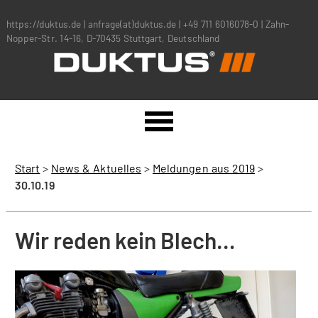
https://duktus.de
|
anfrage(at)duktus.de
|
+49 711 6016078-0
|
Zahn-
Nopper-Str. 14-16, D-70435 Stuttgart, Deutschland
Start
>
News & Aktuelles
>
Meldungen aus 2019
>
30.10.19
Wir reden kein Blech…