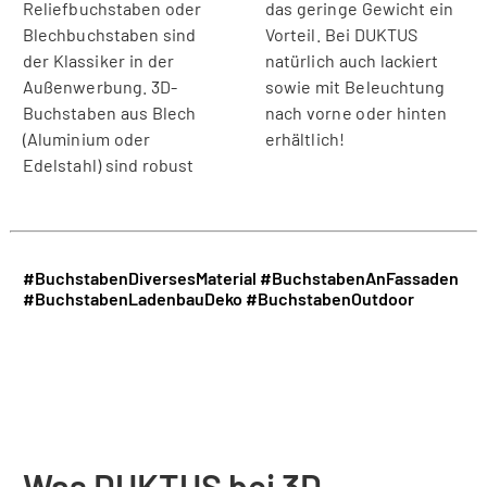
Reliefbuchstaben oder
das geringe Gewicht ein
Blechbuchstaben sind
Vorteil. Bei DUKTUS
der Klassiker in der
natürlich auch lackiert
Außenwerbung. 3D-
sowie mit Beleuchtung
Buchstaben aus Blech
nach vorne oder hinten
(Aluminium oder
erhältlich!
Edelstahl) sind robust
#BuchstabenDiversesMaterial
#BuchstabenAnFassaden
#BuchstabenLadenbauDeko
#BuchstabenOutdoor
Was DUKTUS bei 3D-