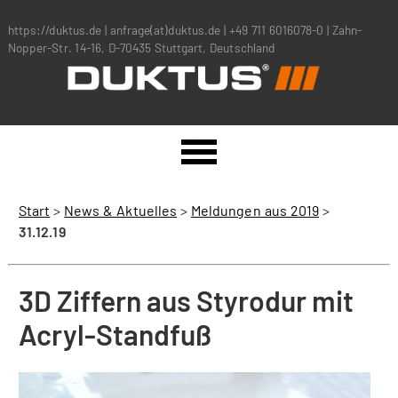
https://duktus.de
|
anfrage(at)duktus.de
|
+49 711 6016078-0
|
Zahn-
Nopper-Str. 14-16, D-70435 Stuttgart, Deutschland
Start
>
News & Aktuelles
>
Meldungen aus 2019
>
31.12.19
3D Ziffern aus Styrodur mit
Acryl-Standfuß