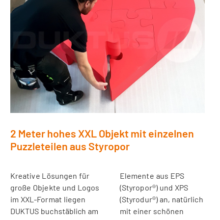
2 Meter hohes XXL Objekt mit einzelnen
Puzzleteilen aus Styropor
Kreative Lösungen für
Elemente aus EPS
große Objekte und Logos
(Styropor®) und XPS
im XXL-Format liegen
(Styrodur®) an, natürlich
DUKTUS buchstäblich am
mit einer schönen