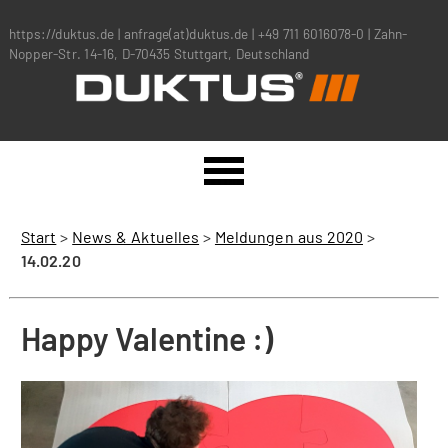
https://duktus.de
|
anfrage(at)duktus.de
|
+49 711 6016078-0
|
Zahn-
Nopper-Str. 14-16, D-70435 Stuttgart, Deutschland
Start
>
News & Aktuelles
>
Meldungen aus 2020
>
14.02.20
Happy Valentine :)