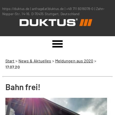
https://duktus.de
|
anfrage(at)duktus.de
|
+49 711 6016078-0
|
Zahn-
Nopper-Str. 14-16, D-70435 Stuttgart, Deutschland
Start
>
News & Aktuelles
>
Meldungen aus 2020
>
17.07.20
Bahn frei!