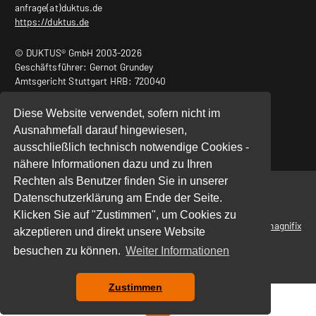
anfrage(at)duktus.de
https://duktus.de
© DUKTUS® GmbH 2003-2026
Geschäftsführer: Gernot Grundey
Amtsgericht Stuttgart HRB: 720040
USt.-ID Nr.: DE240932011
Diese Website verwendet, sofern nicht im
Ausnahmefall darauf hingewiesen,
ausschließlich technisch notwendige Cookies -
nähere Informationen dazu und zu Ihren
Rechten als Benutzer finden Sie in unserer
Start
|
Datenschutz
|
Impressum
Datenschutzerklärung am Ende der Seite.
Klicken Sie auf "Zustimmen", um Cookies zu
powered by
magnifix
akzeptieren und direkt unsere Website
besuchen zu können.
Weiter Informationen
Zustimmen