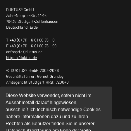
DUKTUS® GmbH
Zahn-Nopper-Str. 14-16
70435 Stuttgart-Zuffenhausen
Deutschland, Erde
T +49 (0) 711 - 6 01 60 78 - 0
F +49 (0) 711 - 6 01 60 78 - 99
anfrage(at)duktus.de
https://duktus.de
© DUKTUS® GmbH 2003-2026
Geschäftsführer: Gernot Grundey
Amtsgericht Stuttgart HRB: 720040
USt.-ID Nr.: DE240932011
Diese Website verwendet, sofern nicht im
Ausnahmefall darauf hingewiesen,
ausschließlich technisch notwendige Cookies -
nähere Informationen dazu und zu Ihren
Rechten als Benutzer finden Sie in unserer
Start
|
Datenschutz
|
Impressum
Datenschutzerklärung am Ende der Seite.