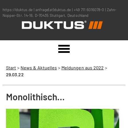
https://duktus.de
|
anfrage(at)duktus.de
|
+49 711 6016078-0
|
Zahn-
Nopper-Str. 14-16, D-70435 Stuttgart, Deutschland
Start
>
News & Aktuelles
>
Meldungen aus 2022
>
29.03.22
Monolithisch…