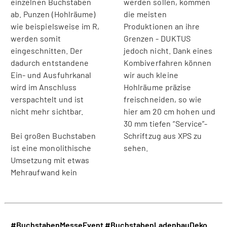
einzelnen Buchstaben
werden sollen, kommen
ab. Punzen (Hohlräume)
die meisten
wie beispielsweise im R,
Produktionen an ihre
werden somit
Grenzen - DUKTUS
eingeschnitten. Der
jedoch nicht. Dank eines
dadurch entstandene
Kombiverfahren können
Ein- und Ausfuhrkanal
wir auch kleine
wird im Anschluss
Hohlräume präzise
verspachtelt und ist
freischneiden, so wie
nicht mehr sichtbar.
hier am 20 cm hohen und
30 mm tiefen “Service”-
Bei großen Buchstaben
Schriftzug aus XPS zu
ist eine monolithische
sehen.
Umsetzung mit etwas
Mehraufwand kein
#BuchstabenMesseEvent
#BuchstabenLadenbauDeko