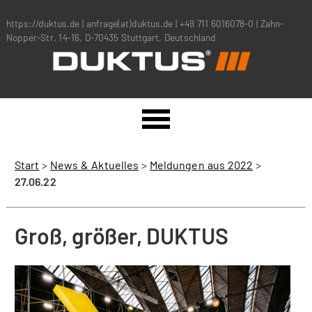
https://duktus.de
|
anfrage(at)duktus.de
|
+49 711 6016078-0
|
Zahn-
Nopper-Str. 14-16, D-70435 Stuttgart, Deutschland
Start
>
News & Aktuelles
>
Meldungen aus 2022
>
27.06.22
Groß, größer, DUKTUS