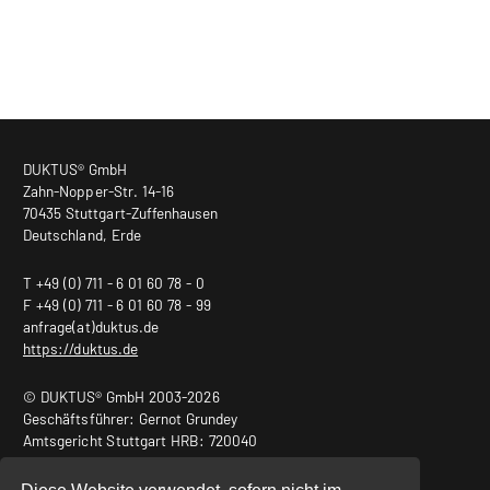
DUKTUS® GmbH
Zahn-Nopper-Str. 14-16
70435 Stuttgart-Zuffenhausen
Deutschland, Erde
T +49 (0) 711 - 6 01 60 78 - 0
F +49 (0) 711 - 6 01 60 78 - 99
anfrage(at)duktus.de
https://duktus.de
© DUKTUS® GmbH 2003-2026
Geschäftsführer: Gernot Grundey
Amtsgericht Stuttgart HRB: 720040
USt.-ID Nr.: DE240932011