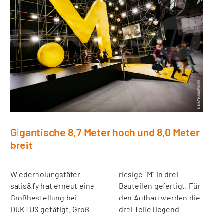
Gigantische 8,7 Meter hoch und 8,0 Meter
breit
Wiederholungstäter
riesige “M” in drei
satis&fy hat erneut eine
Bauteilen gefertigt. Für
Großbestellung bei
den Aufbau werden die
DUKTUS getätigt. Groß
drei Teile liegend