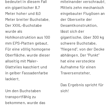
bedeutet in diesem Fall
miteinander verschraubt.
ein gigantischer 8,7
Mittels zehn mechanisch
Meter hoher und 8,0
eingebauter Flugösen an
Meter breiter Buchstabe.
der Oberseite der
Der XXXL-Buchstabe
Gesamtkonstruktion,
wurde als
lässt sich der
Hohlkonstruktion aus 100
gigantische, über 300 kg
mm EPS-Platten gebaut.
schwere Buchstabe,
Für eine völlig homogene
"fliegend", von der Decke
Oberfläche, wurde dieser
abhängen. Der “Punkt”
allseitig mit Maler-
hat eine versteckte
Glattvlies kaschiert und
Aufnahme für einen
in gelber Fassadenfarbe
Traversensteher.
lackiert.
Das Ergebnis spricht für
Um den Buchstaben
sich!
transportfähig zu
bekommen, wurde das