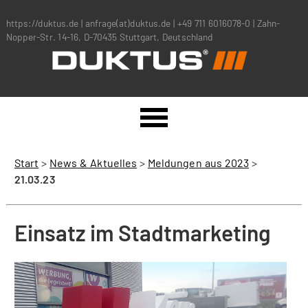
https://duktus.de
|
anfrage(at)duktus.de
|
+49 711 6016078-0
|
Zahn-
Nopper-Str. 14-16, D-70435 Stuttgart, Deutschland
Start
>
News & Aktuelles
>
Meldungen aus 2023
>
21.03.23
Einsatz im Stadtmarketing