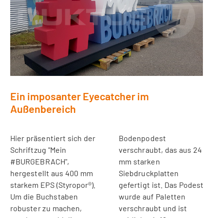
Ein imposanter Eyecatcher im
Außenbereich
Hier präsentiert sich der
Bodenpodest
Schriftzug "Mein
verschraubt, das aus 24
#BURGEBRACH",
mm starken
hergestellt aus 400 mm
Siebdruckplatten
starkem EPS (Styropor®).
gefertigt ist. Das Podest
Um die Buchstaben
wurde auf Paletten
robuster zu machen,
verschraubt und ist