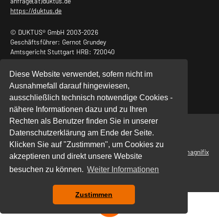
anfrage(at)duktus.de
https://duktus.de
© DUKTUS® GmbH 2003-2026
Geschäftsführer: Gernot Grundey
Amtsgericht Stuttgart HRB: 720040
USt.-ID Nr.: DE240932011
Diese Website verwendet, sofern nicht im
Ausnahmefall darauf hingewiesen,
ausschließlich technisch notwendige Cookies -
nähere Informationen dazu und zu Ihren
Rechten als Benutzer finden Sie in unserer
Start
|
Datenschutz
|
Impressum
Datenschutzerklärung am Ende der Seite.
Klicken Sie auf "Zustimmen", um Cookies zu
powered by
magnifix
akzeptieren und direkt unsere Website
besuchen zu können.
Weiter Informationen
Zustimmen