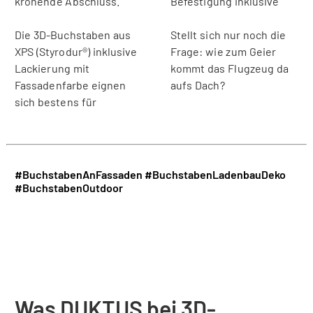
krönende Abschluss.
Befestigung inklusive
Die 3D-Buchstaben aus
Stellt sich nur noch die
XPS (Styrodur®) inklusive
Frage: wie zum Geier
Lackierung mit
kommt das Flugzeug da
Fassadenfarbe eignen
aufs Dach?
sich bestens für
#BuchstabenAnFassaden
#BuchstabenLadenbauDeko
#BuchstabenOutdoor
Was DUKTUS bei 3D-