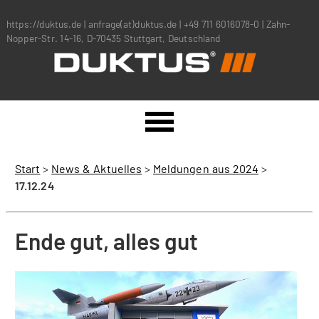
https://duktus.de
|
anfrage(at)duktus.de
|
+49 711 6016078-0
|
Zahn-
Nopper-Str. 14-16, D-70435 Stuttgart, Deutschland
Start
>
News & Aktuelles
>
Meldungen aus 2024
>
17.12.24
Ende gut, alles gut