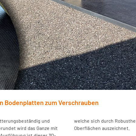
en Bodenplatten zum Verschrauben
witterungsbeständig und
welche sich durch Robusthei
erundet wird das Ganze mit
Oberflächen auszeichnet.
 Ausführung ist dieser 3D-