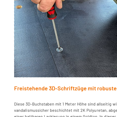
Freistehende 3D-Schriftzüge mit robust
Diese 3D-Buchstaben mit 1 Meter Höhe sind allseitig 
vandalismussicher beschichtet mit 2K Polyuretan, abg
einer haltbaren Lackierung in einem Goldton. In dieser