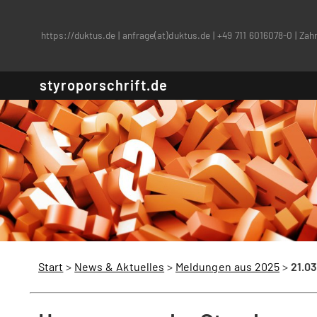
https://duktus.de
|
anfrage(at)duktus.de
|
+49 711 6016078-0
|
Zahn
styroporschrift.de
Start
>
News & Aktuelles
>
Meldungen aus 2025
>
21.03