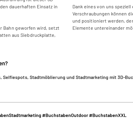
 den dauerhaften Einsatz in
Dank eines von uns speziel
Verschraubungen können die
und positioniert werden, de
er Bahn geworfen wird, setzt
Elemente untereinander mög
tten aus Siebdruckplatte,
ien?
ts, Selfiespots, Stadtmöblierung und Stadtmarketing mit 3D-B
benStadtmarketing
#BuchstabenOutdoor
#BuchstabenXXL