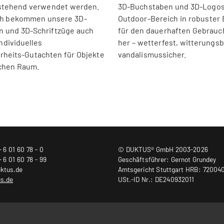
istehend verwendet werden.
3D-Buchstaben und 3D-Logos
h bekommen unsere 3D-
Outdoor-Bereich in robuster
 und 3D-Schriftzüge auch
für den dauerhaften Gebrauc
ndividuelles
her – wetterfest, witterungs
rheits-Gutachten für Objekte
vandalismussicher.
ichen Raum.
- 6 01 60 78 - 0
© DUKTUS® GmbH 2003-2026
- 6 01 60 78 - 99
Geschäftsführer: Gernot Grundey
uktus.de
Amtsgericht Stuttgart HRB: 72004
us.de
USt.-ID Nr.: DE240932011