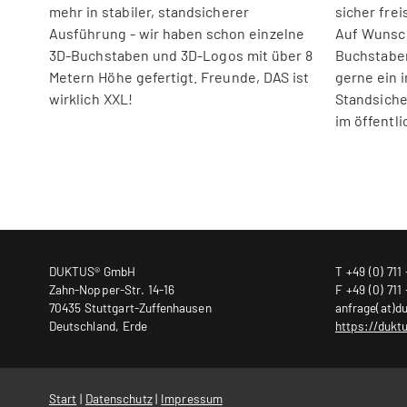
mehr in stabiler, standsicherer
sicher fre
Ausführung - wir haben schon einzelne
Auf Wunsc
3D-Buchstaben und 3D-Logos mit über 8
Buchstaben
Metern Höhe gefertigt. Freunde, DAS ist
gerne ein i
wirklich XXL!
Standsiche
im öffentl
DUKTUS® GmbH
T +49 (0) 711 
Zahn-Nopper-Str. 14-16
F +49 (0) 711 
70435 Stuttgart-Zuffenhausen
anfrage(at)d
Deutschland, Erde
https://dukt
Start
|
Datenschutz
|
Impressum