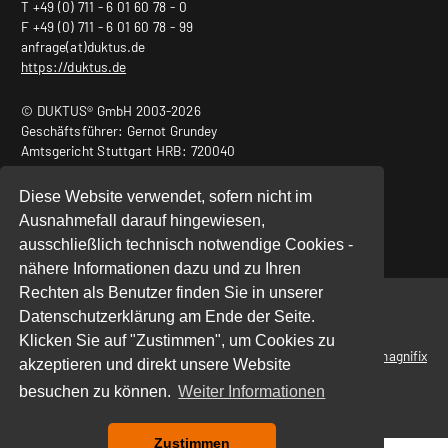
T +49 (0) 711 - 6 01 60 78 - 0
F +49 (0) 711 - 6 01 60 78 - 99
anfrage(at)duktus.de
https://duktus.de
© DUKTUS® GmbH 2003-2026
Geschäftsführer: Gernot Grundey
Amtsgericht Stuttgart HRB: 720040
USt.-ID Nr.: DE240932011
Diese Website verwendet, sofern nicht im
Ausnahmefall darauf hingewiesen,
ausschließlich technisch notwendige Cookies -
nähere Informationen dazu und zu Ihren
Rechten als Benutzer finden Sie in unserer
Start
|
Datenschutz
|
Impressum
Datenschutzerklärung am Ende der Seite.
Klicken Sie auf "Zustimmen", um Cookies zu
powered by
magnifix
akzeptieren und direkt unsere Website
besuchen zu können.
Weiter Informationen
Zustimmen