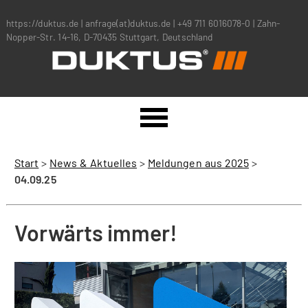
https://duktus.de
|
anfrage(at)duktus.de
|
+49 711 6016078-0
|
Zahn-
Nopper-Str. 14-16, D-70435 Stuttgart, Deutschland
Start
>
News & Aktuelles
>
Meldungen aus 2025
>
04.09.25
Vorwärts immer!