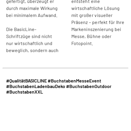
gefertigt, überzeugt er
entsteht eine
durch maximale Wirkung
wirtschaftliche Lösung
bei minimalem Aufwand.
mit großer visueller
Präsenz – perfekt für Ihre
Die BasicLine-
Markeninszenierung bei
Schriftzüge sind nicht
Messe, Bühne oder
nur wirtschaftlich und
Fotopoint.
beweglich, sondern auch
#QualitätBASICLINE
#BuchstabenMesseEvent
#BuchstabenLadenbauDeko
#BuchstabenOutdoor
#BuchstabenXXL