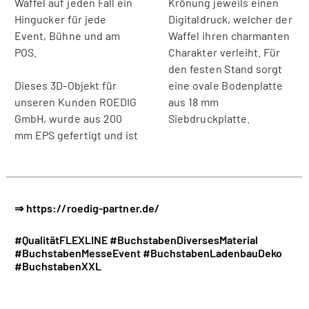
Waffel auf jeden Fall ein
Krönung jeweils einen
Hingucker für jede
Digitaldruck, welcher der
Event, Bühne und am
Waffel ihren charmanten
POS.
Charakter verleiht. Für
den festen Stand sorgt
Dieses 3D-Objekt für
eine ovale Bodenplatte
unseren Kunden ROEDIG
aus 18 mm
GmbH, wurde aus 200
Siebdruckplatte.
mm EPS gefertigt und ist
⇒ https://roedig-partner.de/
#QualitätFLEXLINE
#BuchstabenDiversesMaterial
#BuchstabenMesseEvent
#BuchstabenLadenbauDeko
#BuchstabenXXL