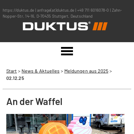
https://duktus.de
|
anfrage(at)duktus.de
|
+49 711 6016078-0
|
Zahn-
Nopper-Str. 14-16, D-70435 Stuttgart, Deutschland
Start
>
News & Aktuelles
>
Meldungen aus 2025
>
02.12.25
An der Waffel