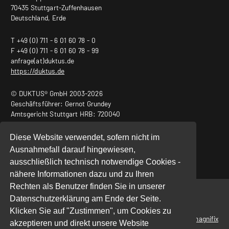
70435 Stuttgart-Zuffenhausen
Deutschland, Erde
T +49 (0) 711 - 6 01 60 78 - 0
F +49 (0) 711 - 6 01 60 78 - 99
anfrage(at)duktus.de
https://duktus.de
© DUKTUS® GmbH 2003-2026
Geschäftsführer: Gernot Grundey
Amtsgericht Stuttgart HRB: 720040
USt.-ID Nr.: DE240932011
Diese Website verwendet, sofern nicht im
Ausnahmefall darauf hingewiesen,
ausschließlich technisch notwendige Cookies -
nähere Informationen dazu und zu Ihren
Rechten als Benutzer finden Sie in unserer
Start
|
Datenschutz
|
Impressum
Datenschutzerklärung am Ende der Seite.
Klicken Sie auf "Zustimmen", um Cookies zu
powered by
magnifix
akzeptieren und direkt unsere Website