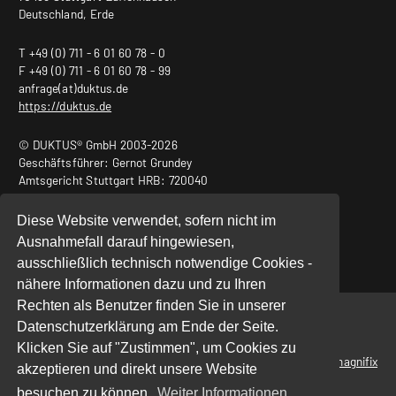
Deutschland, Erde
T +49 (0) 711 - 6 01 60 78 - 0
F +49 (0) 711 - 6 01 60 78 - 99
anfrage(at)duktus.de
https://duktus.de
© DUKTUS® GmbH 2003-2026
Geschäftsführer: Gernot Grundey
Amtsgericht Stuttgart HRB: 720040
USt.-ID Nr.: DE240932011
Diese Website verwendet, sofern nicht im
Ausnahmefall darauf hingewiesen,
ausschließlich technisch notwendige Cookies -
nähere Informationen dazu und zu Ihren
Rechten als Benutzer finden Sie in unserer
Start
|
Datenschutz
|
Impressum
Datenschutzerklärung am Ende der Seite.
Klicken Sie auf "Zustimmen", um Cookies zu
powered by
magnifix
akzeptieren und direkt unsere Website
besuchen zu können.
Weiter Informationen