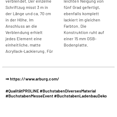
verblendet. Der einzelne
leichten Neigung von
Schriftzug misst 3 m in
fünf Grad gefertigt,
der Länge und ca. 70 cm
ebenfalls komplett
in der Höhe. Im
lackiert im gleichen
Anschluss an die
Farbton. Die
Verblendung erhielt
Konstruktion ruht auf
jedes Element eine
einer 15 mm OSB-
einheitliche, matte
Bodenplatte.
Acryllack-Lackierung. Für
⇒ https://www.arburg.com/
#QualitätPROLINE
#BuchstabenDiversesMaterial
#BuchstabenMesseEvent
#BuchstabenLadenbauDeko