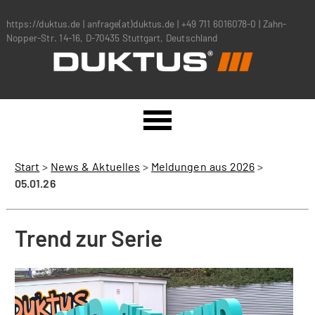
https://duktus.de
|
anfrage(at)duktus.de
|
+49 711 6016078-0
|
Zahn-
Nopper-Str. 14-16, D-70435 Stuttgart, Deutschland
Start
>
News & Aktuelles
>
Meldungen aus 2026
>
05.01.26
Trend zur Serie