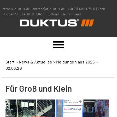
https://duktus.de
|
anfrage(at)duktus.de
|
+49 711 6016078-0
|
Zahn-
Nopper-Str. 14-16, D-70435 Stuttgart, Deutschland
Start
>
News & Aktuelles
>
Meldungen aus 2026
>
02.03.26
Für Groß und Klein