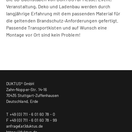
Veranstaltung, Deko und Ladenbau werden durch
langjährige Erfahrung mit dem passenden Material für
die geltenden Brandschutz-Anforderungen gefertigt.
Passende Transportkisten und auf Wunsch eine
Montage vor Ort sind kein Problem!
DUKTUS® GmbH
Zahn-Nopper-Str. 14-16
70435 Stuttgart-Zuffenhausen
Deutschland, Erde
T +49 (0) 711 - 6 01 60 78 - 0
F +49 (0) 711 - 6 01 60 78 - 99
anfrage(at)duktus.de
https://duktus.de