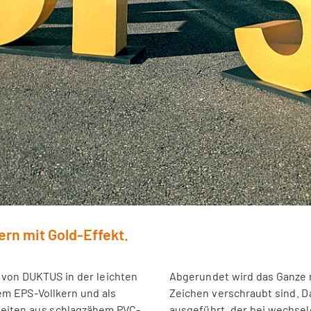
ern mit Gold-Effekt.
 von DUKTUS in der leichten
Abgerundet wird das Ganze m
nem EPS-Vollkern und als
Zeichen verschraubt sind. D
seiten aus schlagzähem PVC-
ausgeführt, der bei wechsel