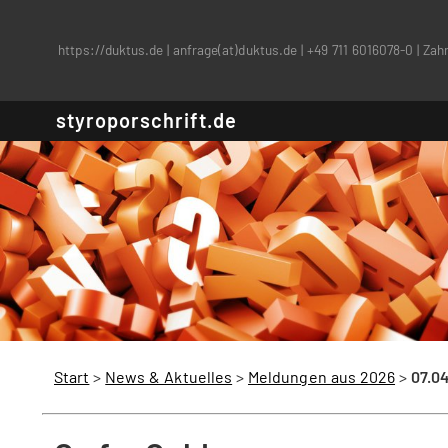
https://duktus.de
|
anfrage(at)duktus.de
|
+49 711 6016078-0
|
Zahn
styroporschrift.de
Start
>
News & Aktuelles
>
Meldungen aus 2026
>
07.0