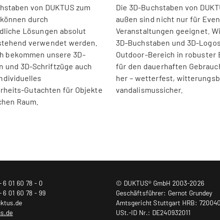
chstaben von DUKTUS zum
Die 3D-Buchstaben von DUKT
 können durch
außen sind nicht nur für Eve
dliche Lösungen absolut
Veranstaltungen geeignet. Wi
istehend verwendet werden.
3D-Buchstaben und 3D-Logos
h bekommen unsere 3D-
Outdoor-Bereich in robuster
 und 3D-Schriftzüge auch
für den dauerhaften Gebrauc
ndividuelles
her – wetterfest, witterungs
rheits-Gutachten für Objekte
vandalismussicher.
ichen Raum.
- 6 01 60 78 - 0
© DUKTUS® GmbH 2003-2026
- 6 01 60 78 - 99
Geschäftsführer: Gernot Grundey
uktus.de
Amtsgericht Stuttgart HRB: 72004
us.de
USt.-ID Nr.: DE240932011