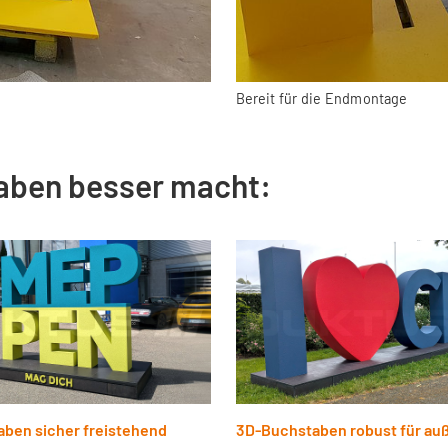
Bereit für die Endmontage
aben besser macht:
ben sicher freistehend
3D-Buchstaben robust für au