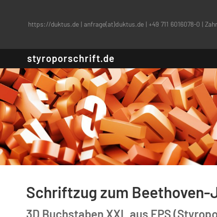
https://duktus.de
|
anfrage(at)duktus.de
|
+49 711 6016078-0
|
Zahn
styroporschrift.de
Schriftzug zum Beethoven-
3D Buchstaben XXL aus EPS (Styropor