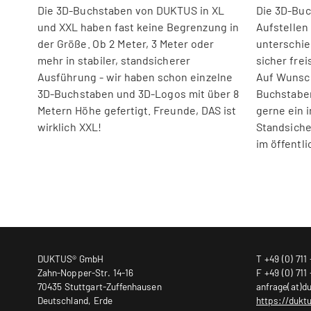
Die 3D-Buchstaben von DUKTUS in XL
Die 3D-Bu
und XXL haben fast keine Begrenzung in
Aufstellen
der Größe. Ob 2 Meter, 3 Meter oder
unterschie
mehr in stabiler, standsicherer
sicher fre
Ausführung - wir haben schon einzelne
Auf Wunsc
3D-Buchstaben und 3D-Logos mit über 8
Buchstaben
Metern Höhe gefertigt. Freunde, DAS ist
gerne ein i
wirklich XXL!
Standsiche
im öffentl
DUKTUS® GmbH
T +49 (0) 711 
Zahn-Nopper-Str. 14-16
F +49 (0) 711 
70435 Stuttgart-Zuffenhausen
anfrage(at)d
Deutschland, Erde
https://dukt