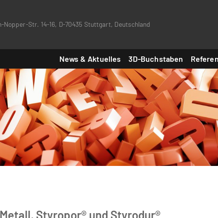
-Nopper-Str. 14-16, D-70435 Stuttgart, Deutschland
News & Aktuelles
3D-Buchstaben
Refere
Metall, Styropor® und Styrodur®