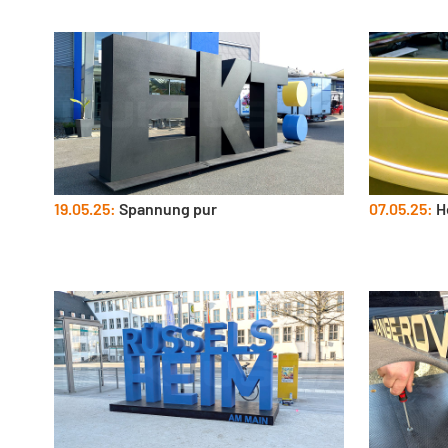
19.05.25:
Spannung pur
07.05.25:
H