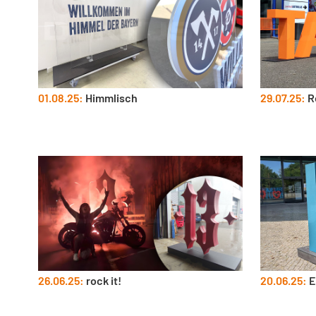
01.08.25:
Himmlisch
29.07.25:
R
26.06.25:
rock it!
20.06.25:
E