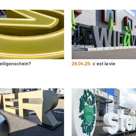
eiligenschein?
29.04.25:
c´est la vie