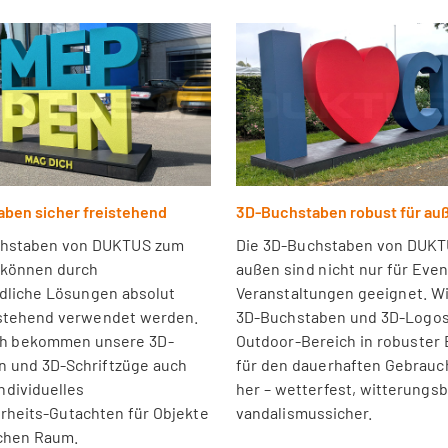
ben sicher freistehend
3D-Buchstaben robust für au
chstaben von DUKTUS zum
Die 3D-Buchstaben von DUKT
 können durch
außen sind nicht nur für Eve
dliche Lösungen absolut
Veranstaltungen geeignet. Wi
istehend verwendet werden.
3D-Buchstaben und 3D-Logos
h bekommen unsere 3D-
Outdoor-Bereich in robuster
 und 3D-Schriftzüge auch
für den dauerhaften Gebrauc
ndividuelles
her – wetterfest, witterungs
rheits-Gutachten für Objekte
vandalismussicher.
ichen Raum.