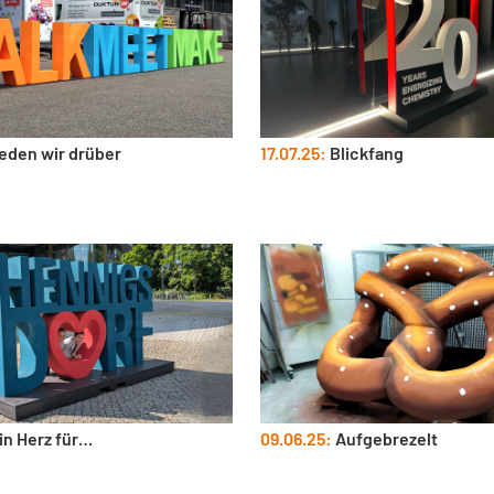
eden wir drüber
17.07.25:
Blickfang
in Herz für…
09.06.25:
Aufgebrezelt