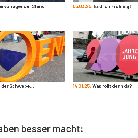
ervorragender Stand
05.03.25:
Endlich Frühling!
n der Schwebe…
14.01.25:
Was rollt denn da?
aben besser macht: