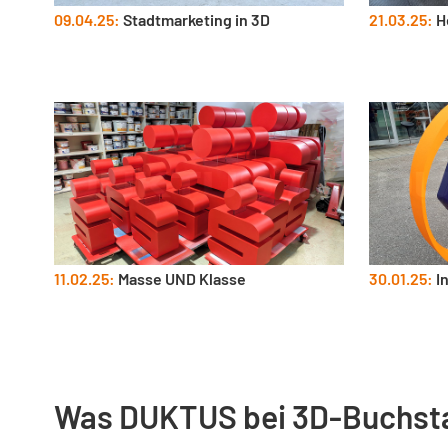
09.04.25:
Stadtmarketing in 3D
21.03.25:
H
11.02.25:
Masse UND Klasse
30.01.25:
I
Was DUKTUS bei 3D-Buchst