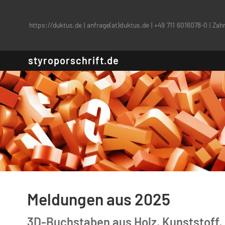
https://duktus.de
|
anfrage(at)duktus.de
|
+49 711 6016078-0
|
Zahn
styroporschrift.de
Meldungen aus 2025
3D-Buchstaben aus Holz, Kunststoff, 