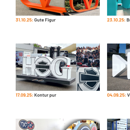
31.10.25:
Gute Figur
23.10.25:
B
17.09.25:
Kontur pur
04.09.25:
V