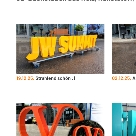
19.12.25:
Strahlend schön :)
02.12.25:
An