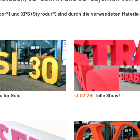
or®) und XPS (Styrodur®) sind durch die verwendeten Material
o for Gold
13.02.26:
Tolle Show!