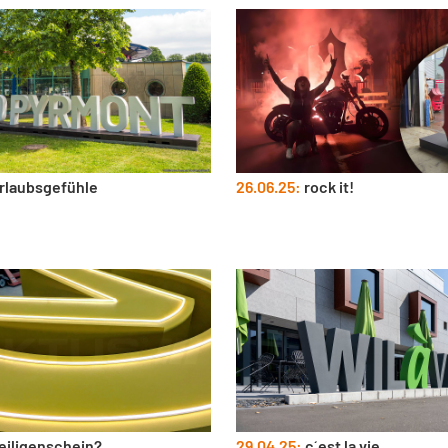
rlaubsgefühle
26.06.25:
rock it!
eiligenschein?
29.04.25:
c´est la vie