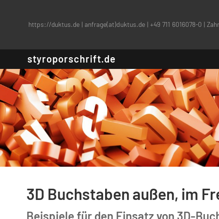
https://duktus.de
|
anfrage(at)duktus.de
|
+49 711 6016078-0
|
Zahn
styroporschrift.de
3D Buchstaben außen, im Fr
Beispiele für den Einsatz von 3D-Bu