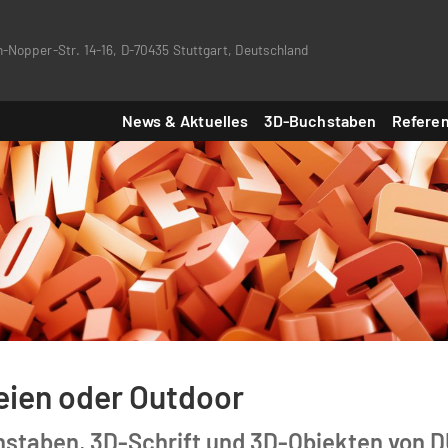
-Nopper-Str. 14-16, D-70435 Stuttgart, Deutschland
News & Aktuelles
3D-Buchstaben
Refere
eien oder Outdoor
chstaben, 3D-Schrift und 3D-Objekten von 