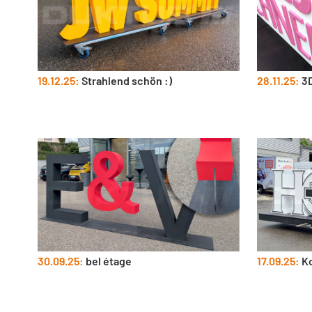
19.12.25:
Strahlend schön :)
28.11.25:
3D
30.09.25:
bel étage
17.09.25:
Ko