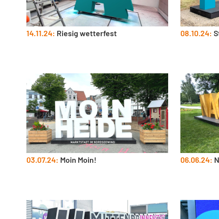
14.11.24:
Riesig wetterfest
08.10.24:
S
03.07.24:
Moin Moin!
06.06.24:
N