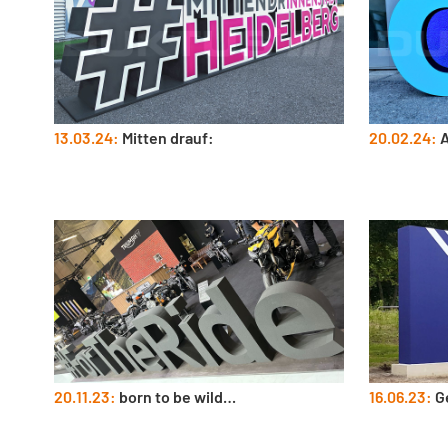
13.03.24:
Mitten drauf:
20.02.24:
A
20.11.23:
born to be wild…
16.06.23:
Ge