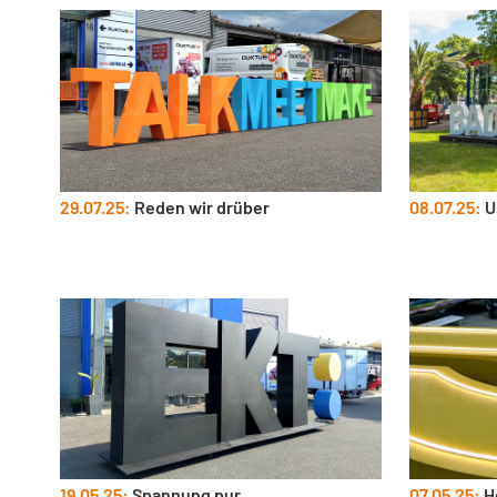
29.07.25:
Reden wir drüber
08.07.25:
U
19.05.25:
Spannung pur
07.05.25:
H