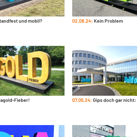
tandfest und mobil?
02.08.24:
Kein Problem
agold-Fieber!
07.05.24:
Gips doch gar nicht: