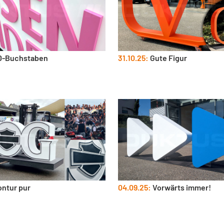
-Buchstaben
31.10.25:
Gute Figur
ntur pur
04.09.25:
Vorwärts immer!