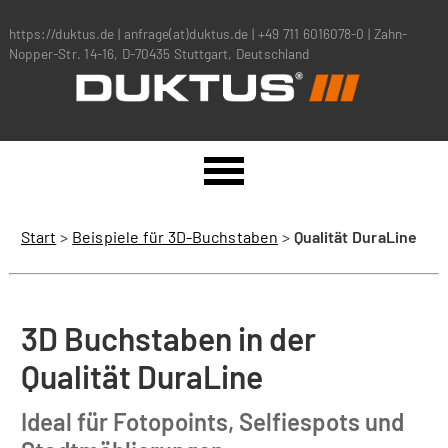
https://duktus.de
|
anfrage(at)duktus.de
|
+49 711 6016078-0
|
Zahn-
Nopper-Str. 14-16, D-70435 Stuttgart, Deutschland
Start
>
Beispiele für 3D-Buchstaben
>
Qualität DuraLine
3D Buchstaben in der
Qualität DuraLine
Ideal für Fotopoints, Selfiespots und